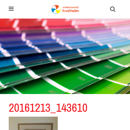
20161213_143610